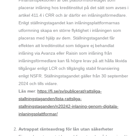
Finansinspektionen är det plattformsföretaget som
placerar inlåning hos kreditinstitut på det sätt som avses i
artikel 411.4 i CRR och är därför en inlåningsförmedlare.
Enligt ställningstagandet kan inlåningsplattformarnas
utformning skapa en större flyktighet i inlåningen som
placeras med hjälp av dem. Ställningstagandet får
effekten att kreditinstitut som tidigare ej behandlat
inlåning via Avanza eller Raisin som inlåning från
inlåningsförmedlare kan få högre krav på att hålla likvida
tillgångar enligt LCR och tillgänglig stabil finansiering
enligt NSFR. Ställningstagandet gäller från 30 september
2024 och tills vidare.
Läs mer
:
https://fi.se/sv/publicerat/rattsliga-
stallningstaganden/lista-rattsliga-
stallningstaganden/n20242-inlaning-genom-digitala-
inlaningsplattformar/
Avtrappat ränteavdrag för lån utan säkerheter