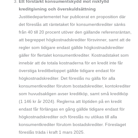
Ett förstärkt konsumentskydd mot riskfylld
kreditgivning och överskuldsättning
Justitiedepartementet har publicerat en proposition där
det föreslås att räntetaket för konsumentkrediter sänks
från 40 till 20 procent utöver den gällande referensräntan,
att begreppet högkostnadskrediter försvinner, samt att de
regler som tidigare endast gällde högkostnadskrediter
gäller för flertalet konsumentkrediter. Kostnadstaket som
innebär att de totala kostnaderna för en kredit inte får
överstiga kreditbeloppet gällde tidigare endast för
högkostnadskrediter. Det föreslås nu gälla för alla
konsumentkrediter förutom bostadskrediter, kontokrediter
som huvudsakligen avser kreditköp, samt små kreditköp
(1 146 kr år 2024). Reglerna att löptiden på en kredit
endast får förlängas en gång gällde tidigare endast för
högkostnadskrediter och föreslås nu utökas till alla
konsumentkrediter förutom bostadskrediter. Föreslaget
föreslås träda i kraft 1 mars 2025.