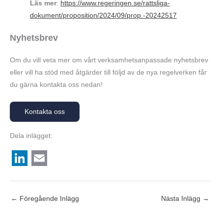
Läs mer
:
https://www.regeringen.se/rattsliga-
dokument/proposition/2024/09/prop.-20242517
Nyhetsbrev
Om du vill veta mer om vårt verksamhetsanpassade nyhetsbrev
eller vill ha stöd med åtgärder till följd av de nya regelverken får
du gärna kontakta oss nedan!
Kontakta oss
Dela inlägget:
L
E
i
m
←
Föregående Inlägg
Nästa Inlägg
→
n
a