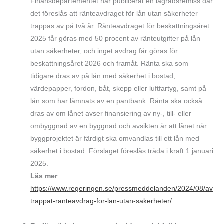
Finansdepartementet har publicerat en lagrådsremiss där
det föreslås att ränteavdraget för lån utan säkerheter
trappas av på två år. Ränteavdraget för beskattningsåret
2025 får göras med 50 procent av ränteutgifter på lån
utan säkerheter, och inget avdrag får göras för
beskattningsåret 2026 och framåt. Ränta ska som
tidigare dras av på lån med säkerhet i bostad,
värdepapper, fordon, båt, skepp eller luftfartyg, samt på
lån som har lämnats av en pantbank. Ränta ska också
dras av om lånet avser finansiering av ny-, till- eller
ombyggnad av en byggnad och avsikten är att lånet när
byggprojektet är färdigt ska omvandlas till ett lån med
säkerhet i bostad. Förslaget föreslås träda i kraft 1 januari
2025.
Läs mer
:
https://www.regeringen.se/pressmeddelanden/2024/08/av
trappat-ranteavdrag-for-lan-utan-sakerheter/