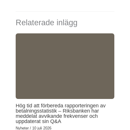
k
i
e
l
d
Relaterade inlägg
I
n
Hög tid att förbereda rapporteringen av
betalningsstatistik – Riksbanken har
meddelat avvikande frekvenser och
uppdaterat sin Q&A
Nyheter
/
10 juli 2026