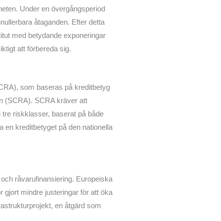
igheten. Under en övergångsperiod
nnullerbara åtaganden. Efter detta
stitut med betydande exponeringar
tigt att förbereda sig.
(ECRA), som baseras på kreditbetyg
den (SCRA). SCRA kräver att
i tre riskklasser, baserat på både
a en kreditbetyget på den nationella
g och råvarufinansiering. Europeiska
gjort mindre justeringar för att öka
rastrukturprojekt, en åtgärd som