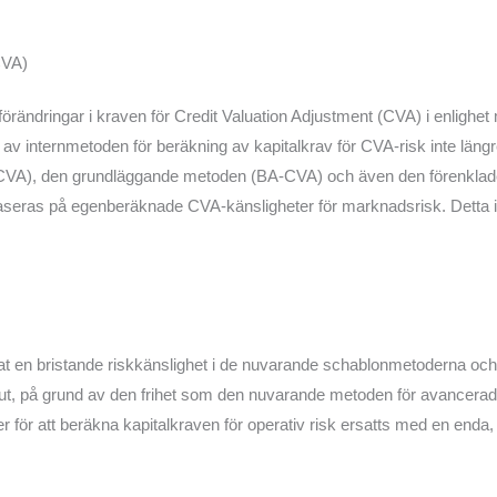
CVA)
ändringar i kraven för Credit Valuation Adjustment (CVA) i enlighet 
av internmetoden för beräkning av kapitalkrav för CVA-risk inte längre
CVA), den grundläggande metoden (BA-CVA) och även den förenkla
aseras på egenberäknade CVA-känsligheter för marknadsrisk. Detta 
rat en bristande riskkänslighet i de nuvarande schablonmetoderna och 
titut, på grund av den frihet som den nuvarande metoden för avance
oder för att beräkna kapitalkraven för operativ risk ersatts med en en