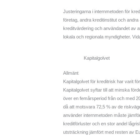
Justeringarna i internmetoden för kre
företag, andra kreditinstitut och andr
kreditvärdering och användandet av av
lokala och regionala myndigheter. Vida
Kapitalgolvet
Allmänt
Kapitalgolvet för kreditrisk har varit
Kapitalgolvet syftar till att minska fö
över en femårsperiod från och med 202
då att motsvara 72,5 % av de riskvägda
använder internmetoden måste jämföra
kreditförluster och en stor andel lågri
utsträckning jämfört med resten av E