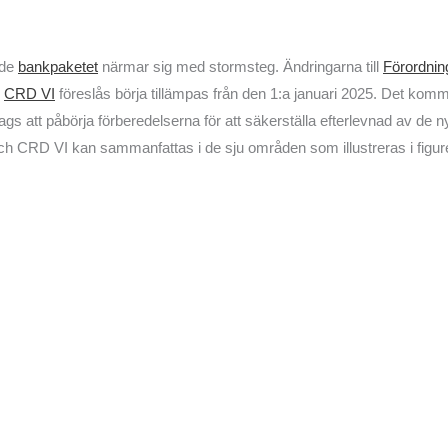
ade
bankpaketet
närmar sig med stormsteg. Ändringarna till
Förordnin
v
CRD VI
föreslås börja tillämpas från den 1:a januari 2025. Det k
 dags att påbörja förberedelserna för att säkerställa efterlevnad av de 
och CRD VI kan sammanfattas i de sju områden som illustreras i figu