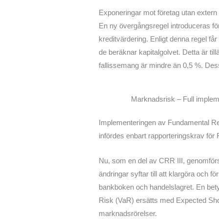
Exponeringar mot företag utan extern 
En ny övergångsregel introduceras för
kreditvärdering. Enligt denna regel får
de beräknar kapitalgolvet. Detta är til
fallissemang är mindre än 0,5 %. Des
Marknadsrisk – Full imple
Implementeringen av Fundamental Revie
infördes enbart rapporteringskrav fö
Nu, som en del av CRR III, genomförs
ändringar syftar till att klargöra och
bankboken och handelslagret. En betyd
Risk (VaR) ersätts med Expected Shortfa
marknadsrörelser.