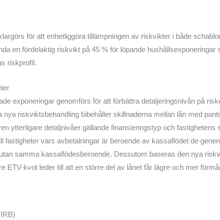
klargörs för att enhetliggöra tillämpningen av riskvikter i både scha
vända en fördelaktig riskvikt på 45 % för löpande hushållsexponeringar 
s riskprofil.
ter
ade exponeringar genomförs för att förbättra detaljeringsnivån på ris
 nya riskviktsbehandling bibehåller skillnaderna mellan lån med pantr
en ytterligare detaljnivåer gällande finansieringstyp och fastighetens
 till fastigheter vars avbetalningar är beroende av kassaflödet de gen
ån utan samma kassaflödesberoende. Dessutom baseras den nya riskv
re ETV-kvot leder till att en större del av lånet får lägre och mer för
(IRB)