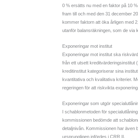
0 % ersätts nu med en faktor på 10 %.
fram till och med den 31 december 2029 
kommer faktorn att öka årligen med 2,
utanför balansräkningen, som de via kr
Exponeringar mot institut
Exponeringar mot institut ska riskvä
från ett utsett kreditvärderingsinsti
kreditinstitut kategoriserar sina insti
kvantitativa och kvalitativa kriterie
regeringen för att riskvikta exponerin
Exponeringar som utgör specialutlåni
I schablonmetoden för specialutlåning 
kommissionen bedömde att schablonmetod
detaljnivån. Kommissionen har även bes
ursprungligen infördes i CRR II.