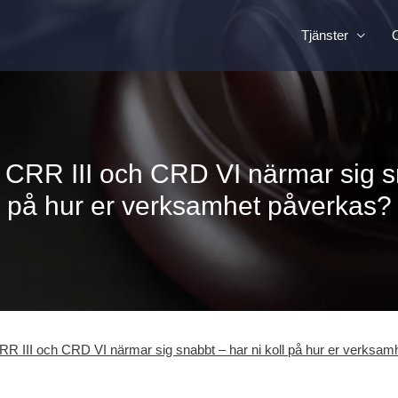
Tjänster
v CRR III och CRD VI närmar sig sn
på hur er verksamhet påverkas?
CRR III och CRD VI närmar sig snabbt – har ni koll på hur er verksa