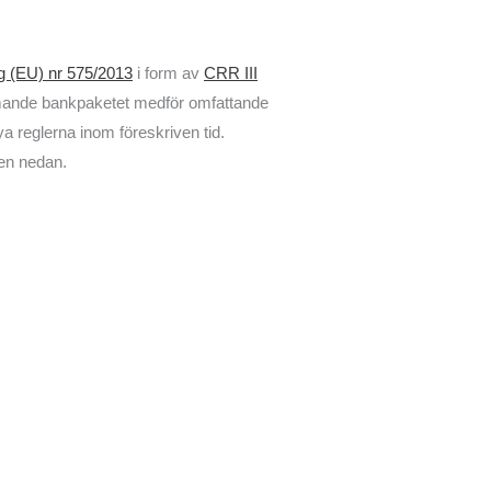
g (EU) nr 575/2013
i form av
CRR III
ommande bankpaketet medför omfattande
nya reglerna inom föreskriven tid.
ren nedan.