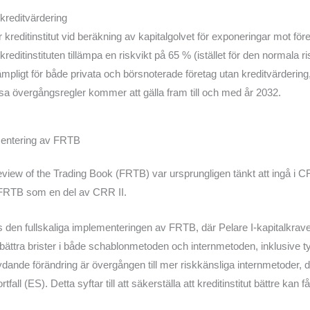
kreditvärdering
 kreditinstitut vid beräkning av kapitalgolvet för exponeringar mot fö
 kreditinstituten tillämpa en riskvikt på 65 % (istället för den normala
lämpligt för både privata och börsnoterade företag utan kreditvärdering,
sa övergångsregler kommer att gälla fram till och med år 2032.
mentering av FRTB
w of the Trading Book (FRTB) var ursprungligen tänkt att ingå i CRR
r FRTB som en del av CRR II.
 den fullskaliga implementeringen av FRTB, där Pelare I-kapitalkrav
 förbättra brister i både schablonmetoden och internmetoden, inklusive 
ande förändring är övergången till mer riskkänsliga internmetoder, d
ll (ES). Detta syftar till att säkerställa att kreditinstitut bättre ka