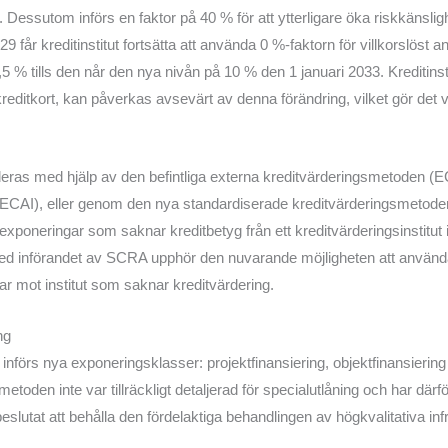
 Dessutom införs en faktor på 40 % för att ytterligare öka riskkänsl
får kreditinstitut fortsätta att använda 0 %-faktorn för villkorslöst a
5 % tills den når den nya nivån på 10 % den 1 januari 2033. Kreditin
editkort, kan påverkas avsevärt av denna förändring, vilket gör det vik
rderas med hjälp av den befintliga externa kreditvärderingsmetoden 
tut (ECAI), eller genom den nya standardiserade kreditvärderingsmeto
tutexponeringar som saknar kreditbetyg från ett kreditvärderingsinstitut 
r. Med införandet av SCRA upphör den nuvarande möjligheten att använd
gar mot institut som saknar kreditvärdering.
ng
införs nya exponeringsklasser: projektfinansiering, objektfinansierin
en inte var tillräckligt detaljerad för specialutlåning och har därför 
lutat att behålla den fördelaktiga behandlingen av högkvalitativa inf