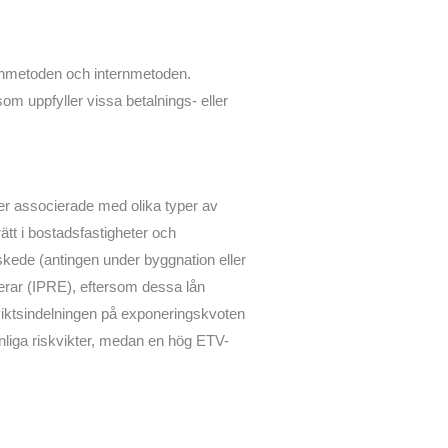
blonmetoden och internmetoden.
som uppfyller vissa betalnings- eller
ker associerade med olika typer av
ätt i bostadsfastigheter och
 skede (antingen under byggnation eller
ererar (IPRE), eftersom dessa lån
iktsindelningen på exponeringskvoten
månliga riskvikter, medan en hög ETV-