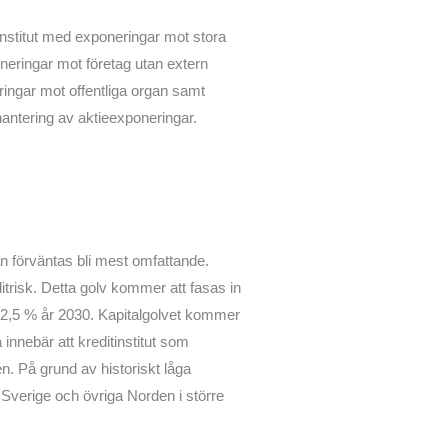
institut med exponeringar mot stora
oneringar mot företag utan extern
ringar mot offentliga organ samt
hantering av aktieexponeringar.
an förväntas bli mest omfattande.
ditrisk. Detta golv kommer att fasas in
 72,5 % år 2030. Kapitalgolvet kommer
innebär att kreditinstitut som
. På grund av historiskt låga
a Sverige och övriga Norden i större