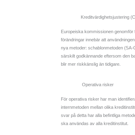
Kreditvärdighetsjustering (
Europeiska kommissionen genomför för
förändringar innebär att användningen 
nya metoder: schablonmetoden (SA-
särskilt godkännande eftersom den b
blir mer riskkänslig än tidigare.
Operativa risker
För operativa risker har man identifie
internmetoden mellan olika kreditins
svar på detta har alla befintliga met
ska användas av alla kreditinstitut.