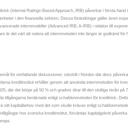
ditrisk (Internal Ratings-Based Approach, IRB) påverkar i första hand 
a enheter i den finansiella sektorn. Dessa förändringar gäller även exp
ancerade internmodeller (Advanced IRB, A-IRB) i relation till expone
re är det värt att notera att internmetoden inte längre är godkänd för 
 föremål för omfattande diskussioner, särskilt i Norden där dess påverk
rdelarna kreditinstitut erhåller genom att använda internmetoden för kre
5, där det börjar på 50 % och gradvis ökar till den slutliga nivån på
 tillgångarna beräknade enligt schablonmetoden för kreditrisk. Detta 
 sitt kapitalbehov med det som skulle krävas enligt schablonmetoden
sktillgångar hos svenska kreditinstitut, förväntas kapitalgolvet påverk
uropa.