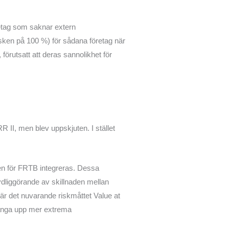
retag som saknar extern
 risken på 100 %) för sådana företag när
 förutsatt att deras sannolikhet för
 II, men blev uppskjuten. I stället
en för FRTB integreras. Dessa
tydliggörande av skillnaden mellan
är det nuvarande riskmåttet Value at
n fånga upp mer extrema