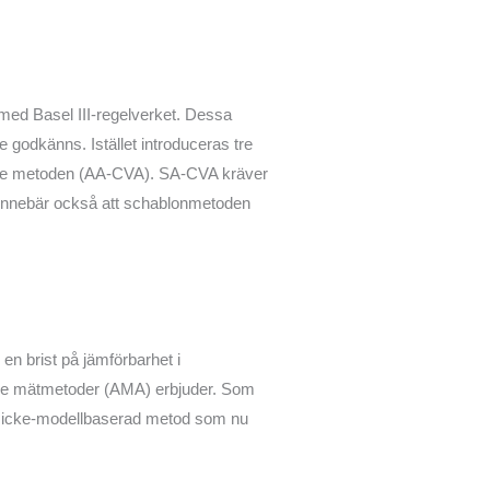
med Basel III-regelverket. Dessa
 godkänns. Istället introduceras tre
de metoden (AA-CVA). SA-CVA kräver
innebär också att schablonmetoden
en brist på jämförbarhet i
rade mätmetoder (AMA) erbjuder. Som
da, icke-modellbaserad metod som nu