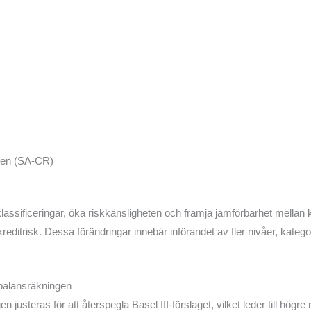
den (SA-CR)
assificeringar, öka riskkänsligheten och främja jämförbarhet mellan kre
itrisk. Dessa förändringar innebär införandet av fler nivåer, kategor
 balansräkningen
justeras för att återspegla Basel III-förslaget, vilket leder till högre 