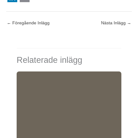
L
E
i
m
←
Föregående Inlägg
Nästa Inlägg
→
n
a
k
i
e
l
d
Relaterade inlägg
I
n