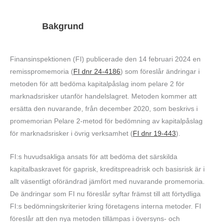
Bakgrund
Finansinspektionen (FI) publicerade den 14 februari 2024 en
remisspromemoria (
FI dnr 24-4186
) som föreslår ändringar i
metoden för att bedöma kapitalpåslag inom pelare 2 för
marknadsrisker utanför handelslagret. Metoden kommer att
ersätta den nuvarande, från december 2020, som beskrivs i
promemorian Pelare 2-metod för bedömning av kapitalpåslag
för marknadsrisker i övrig verksamhet (
FI dnr 19-443
).
FI:s huvudsakliga ansats för att bedöma det särskilda
kapitalbaskravet för gaprisk, kreditspreadrisk och basisrisk är i
allt väsentligt oförändrad jämfört med nuvarande promemoria.
De ändringar som FI nu föreslår syftar främst till att förtydliga
FI:s bedömningskriterier kring företagens interna metoder. FI
föreslår att den nya metoden tillämpas i översyns- och