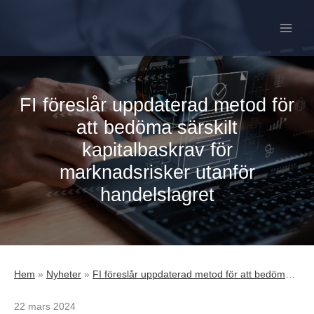
Hoppa
till
innehåll
FI föreslår uppdaterad metod för
att bedöma särskilt
kapitalbaskrav för
marknadsrisker utanför
handelslagret
Hem
»
Nyheter
»
FI föreslår uppdaterad metod för att bedöma särskilt kapitalbaskrav för marknadsrisker utanför handelslagret
22 mars 2024